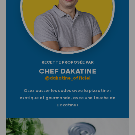
RECETTE PROPOSÉE PAR
CHEF DAKATINE
@dakatine_officiel
Osez casser les codes avec la pizzatine :
exotique et gourmande, avec une touche de
Dakatine !