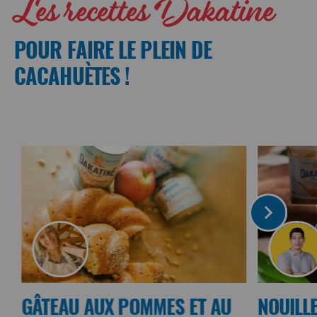
Les recettes Dakatine
POUR FAIRE LE PLEIN DE
CACAHUÈTES !
GÂTEAU AUX POMMES ET AU
NOUILL