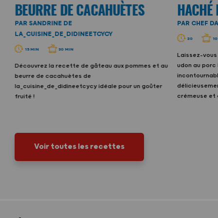
BEURRE DE CACAHUÈTES
HACHÉ 
PAR SANDRINE DE
PAR CHEF D
LA_CUISINE_DE_DIDINEETCYCY
20
10
15 MIN
30 MIN
n
Laissez-vous 
udon au porc 
Découvrez la recette de gâteau aux pommes et au
incontournabl
beurre de cacahuètes de
délicieusemen
la_cuisine_de_didineetcycy idéale pour un goûter
crémeuse et
fruité !
Voir toutes les recettes