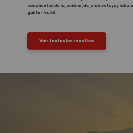
cacahuètes de la_cuisine_de_didineetcycy idéale
goûter fruité !
Voir toutes les recettes