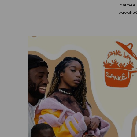
animée p
cacahuèt