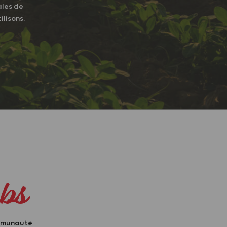
ales de
ilisons.
bs
ommunauté