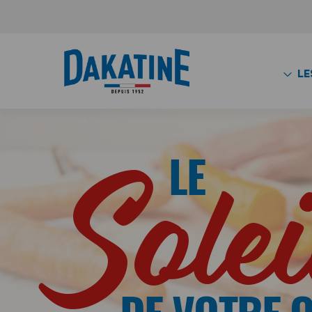
LE
LE
Solei