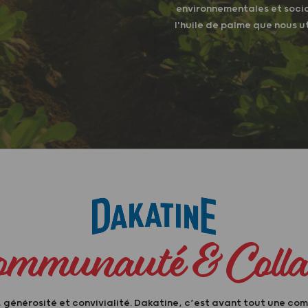
environnementales et soci
l'huile de palme que nous ut
ommunauté & Colla
 générosité et convivialité. Dakatine, c’est avant tout une c