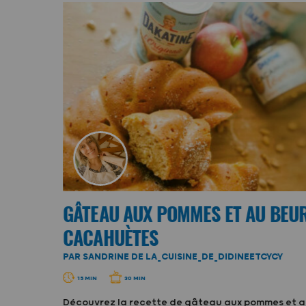
KATINE
GÂTEAU AUX POMMES ET AU BEU
CACAHUÈTES
PAR SANDRINE DE LA_CUISINE_DE_DIDINEETCYCY
katine
15 MIN
30 MIN
Découvrez la recette de gâteau aux pommes et a