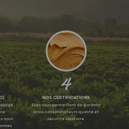
4
O)
NOS CERTIFICATIONS
phasage
Elles nous permettent de garantir
ine
à nos consommateurs qualité et
us nous
sécurité sanitaire.
normes